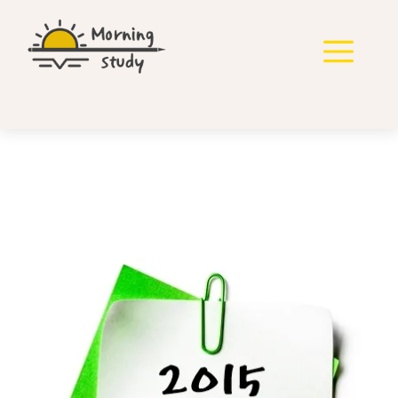
컨
텐
메
츠
로
뉴
건
너
뛰
기
2015년 지방직 행정학 기
출 다운