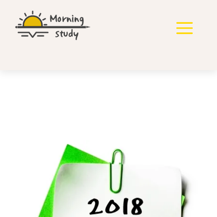
컨
텐
메
츠
로
뉴
건
너
뛰
기
2018년 지방직 국어 기출
다운