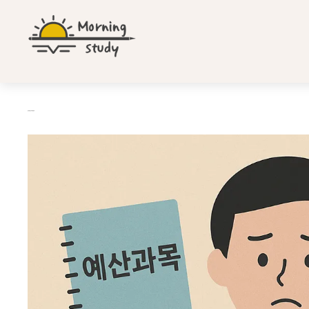
컨
텐
츠
로
건
너
뛰
공무원 예산과목 행정학
기