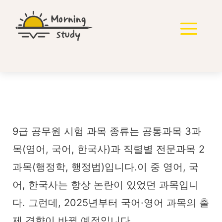
컨
텐
메
츠
로
뉴
건
너
뛰
기
9급 공무원 시험 과목
9급 공무원 시험 과목 종류는 공통과목 3과
목(영어, 국어, 한국사)과 직렬별 전문과목 2
과목(행정학, 행정법)입니다.이 중 영어, 국
어, 한국사는 항상 논란이 있었던 과목입니
다. 그런데, 2025년부터 국어·영어 과목의 출
제 경향이 바뀔 예정입니다.