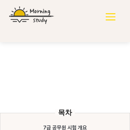
컨
텐
메
츠
로
뉴
건
너
뛰
기
7급 공무원 시험 준비를
위한 필수 전략
목차
7급 공무원 시험 개요