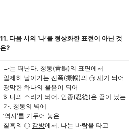
11. 다음 시의 ‘나’를 형상화한 표현이 아닌 것
은?
나는 떠난다. 청동(靑銅)의 표면에서
일제히 날아가는 진폭(振幅)의 ㉠
새
가 되어
광막한 하나의 울음이 되어
하나의 소리가 되어. 인종(忍從)은 끝이 났는
가. 청동의 벽에
‘역사’를 가두어 놓은
칠흑의 ㉡
감방
에서. 나는 바람을 타고