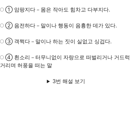
① 암팡지다－몸은 작아도 힘차고 다부지다.
② 음전하다－말이나 행동이 음흉한 데가 있다.
③ 객쩍다－말이나 하는 짓이 실없고 싱겁다.
④ 흰소리－터무니없이 자랑으로 떠벌리거나 거드럭
거리며 허풍을 떠는 말
3번 해설 보기