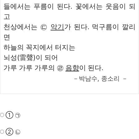
들에서는 푸름이 된다. 꽃에서는 웃음이 되
고
천상에서는 ㉢
악기
가 된다. 먹구름이 깔리
면
하늘의 꼭지에서 터지는
뇌성(雷聲)이 되어
가루 가루 가루의 ㉣
음향
이 된다.
－박남수, 종소리 －
① ㉠
② ㉡