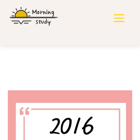
컨
텐
메
츠
로
뉴
건
너
뛰
기
2016년 지방직 7급 국어
기출 풀기