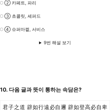
② 카페트, 파리
③ 초콜릿, 셰퍼드
④ 슈퍼마켙, 서비스
9번 해설 보기
10. 다음 글과 뜻이 통하는 속담은?
君子之道 辟如行遠必自邇 辟如登高必自卑