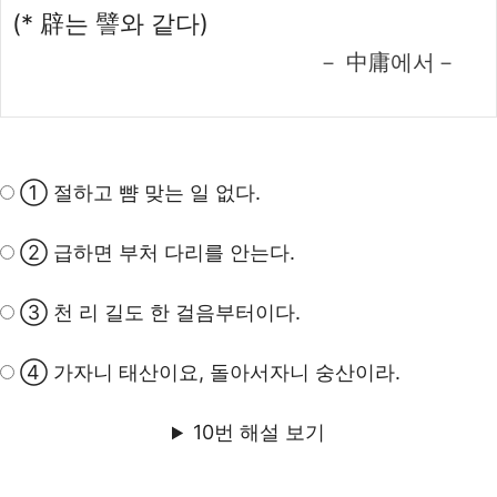
(* 辟는 譬와 같다)
－ 中庸에서－
① 절하고 뺨 맞는 일 없다.
② 급하면 부처 다리를 안는다.
③ 천 리 길도 한 걸음부터이다.
④ 가자니 태산이요, 돌아서자니 숭산이라.
10번 해설 보기