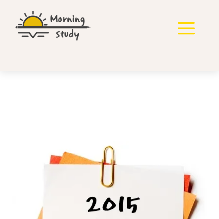
컨
텐
메
츠
로
뉴
건
너
뛰
기
2015년 지방직 7급 국어
기출 다운