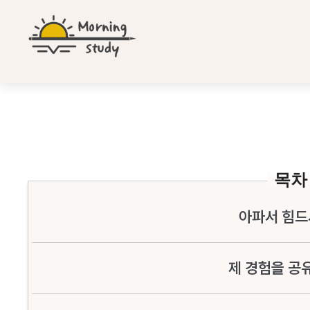
컨
텐
츠
로
건
너
뛰
회전근개 증후군 진단 받은 수험생의 필수 정보
기
목차
아파서 힘드
제 경험을 공