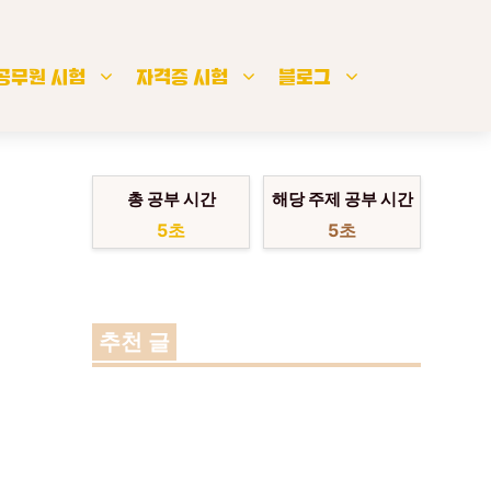
공무원 시험
자격증 시험
블로그
총 공부 시간
해당 주제 공부 시간
6초
6초
추천 글