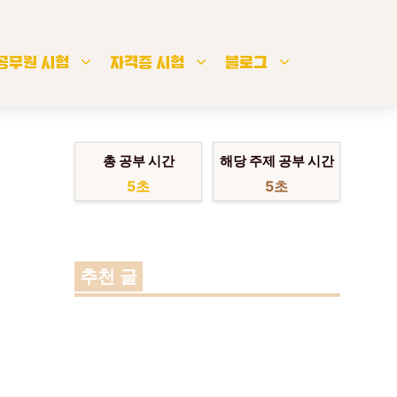
공무원 시험
자격증 시험
블로그
총 공부 시간
해당 주제 공부 시간
6초
6초
추천 글