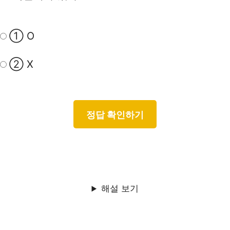
① O
② X
해설 보기