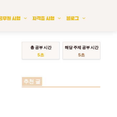
공무원 시험
자격증 시험
블로그
총 공부 시간
해당 주제 공부 시간
6초
6초
추천 글