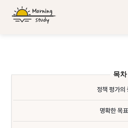
컨
텐
츠
로
건
너
뛰
정책 평가와 피드백 개선을 위한 팁 5가지
기
목차
정책 평가의
명확한 목표