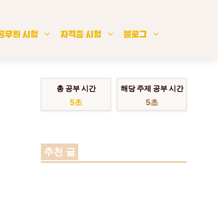
공무원 시험
자격증 시험
블로그
총 공부 시간
해당 주제 공부 시간
6초
6초
추천 글