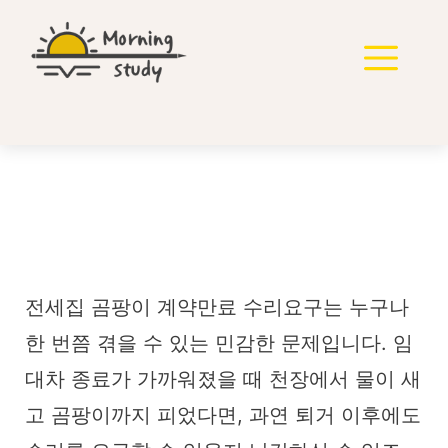
컨
텐
메
츠
로
뉴
건
너
뛰
기
전세집 곰팡이 계약만료
수리요구 가능할까?
전세집 곰팡이 계약만료 수리요구는 누구나
한 번쯤 겪을 수 있는 민감한 문제입니다. 임
대차 종료가 가까워졌을 때 천장에서 물이 새
고 곰팡이까지 피었다면, 과연 퇴거 이후에도