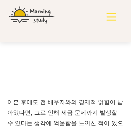
컨
텐
메
츠
로
뉴
건
너
뛰
기
전남편 대출금 상환이 증
여인가요 2020구합
12815
이혼 후에도 전 배우자와의 경제적 얽힘이 남
아있다면, 그로 인해 세금 문제까지 발생할
수 있다는 생각에 억울함을 느끼신 적이 있으