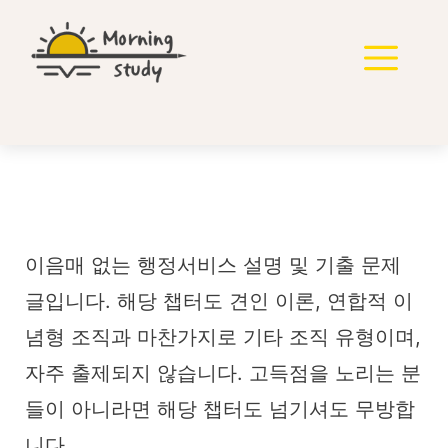
컨
텐
메
츠
로
뉴
건
너
뛰
기
이음매 없는 행정 조직
이음매 없는 행정서비스 설명 및 기출 문제
글입니다. 해당 챕터도 견인 이론, 연합적 이
념형 조직과 마찬가지로 기타 조직 유형이며,
자주 출제되지 않습니다. 고득점을 노리는 분
들이 아니라면 해당 챕터도 넘기셔도 무방합
니다.