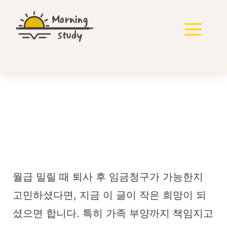
컨
텐
메
츠
로
뉴
건
너
뛰
기
월급 밀릴 때 퇴사해도 임
금 받을 수 있을까? 법적
대응법 총정리
월급 밀릴 때 퇴사 후 임금청구가 가능한지
고민하셨다면, 지금 이 글이 작은 희망이 되
셨으면 합니다. 특히 가족 부양까지 책임지고