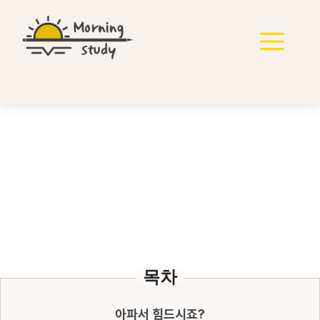
컨
텐
메
츠
로
뉴
건
너
뛰
기
수험생 요로결석 증상 완
화로 수험 준비 최적화
목차
아파서 힘드시죠?