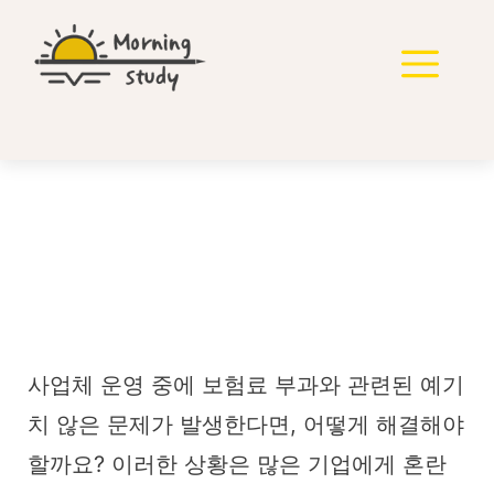
컨
텐
메
츠
로
뉴
건
너
뛰
기
산업재해보험 부과처분
신뢰보호 적용? 2006구
단11241
사업체 운영 중에 보험료 부과와 관련된 예기
치 않은 문제가 발생한다면, 어떻게 해결해야
할까요? 이러한 상황은 많은 기업에게 혼란