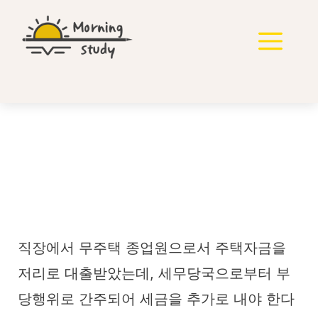
컨
텐
메
츠
로
뉴
건
너
뛰
기
무주택 직원 저리대출 과
세 가능할까 2007두
24678
직장에서 무주택 종업원으로서 주택자금을
저리로 대출받았는데, 세무당국으로부터 부
당행위로 간주되어 세금을 추가로 내야 한다