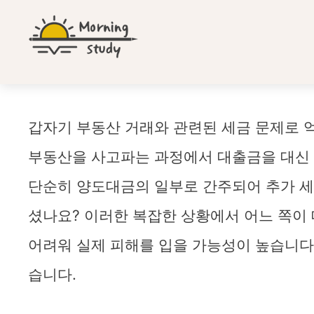
컨
텐
츠
로
건
너
뛰
대출금 변제가 토지매수와 관련될까 2018누56987
갑자기 부동산 거래와 관련된 세금 문제로 
기
부동산을 사고파는 과정에서 대출금을 대신 
단순히 양도대금의 일부로 간주되어 추가 세
셨나요? 이러한 복잡한 상황에서 어느 쪽이
어려워 실제 피해를 입을 가능성이 높습니다
습니다.