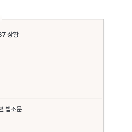
87 상황
련 법조문