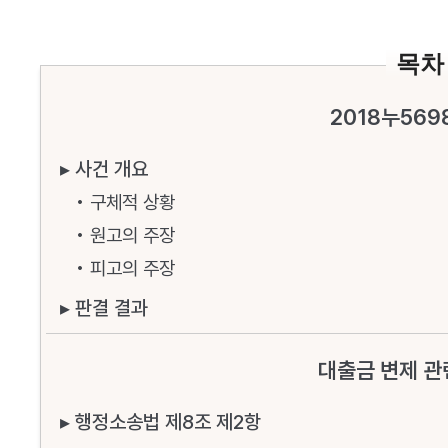
목차
2018누569
▸ 사건 개요
• 구체적 상황
• 원고의 주장
• 피고의 주장
▸ 판결 결과
대출금 변제 관
▸ 행정소송법 제8조 제2항