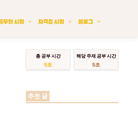
공무원 시험
자격증 시험
블로그
총 공부 시간
해당 주제 공부 시간
6초
6초
추천 글