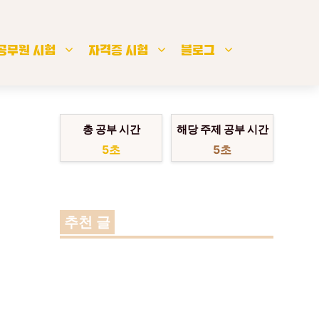
공무원 시험
자격증 시험
블로그
총 공부 시간
해당 주제 공부 시간
6초
6초
추천 글