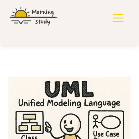
컨
텐
메
츠
로
뉴
건
너
뛰
기
다이어그램(Diagram)