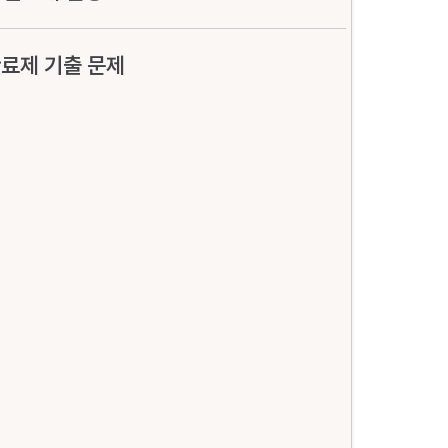
료제 기출 문제