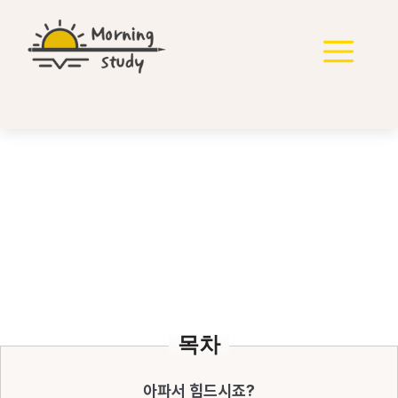
컨
텐
메
츠
로
뉴
건
너
뛰
기
골반 불균형이 심한 수험
생이 개선할 수 있는 방법
목차
아파서 힘드시죠?